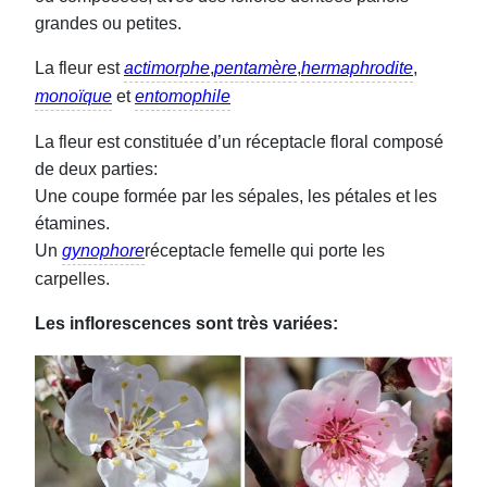
grandes ou petites.
La fleur est
actimorphe
,
pentamère
,
hermaphrodite
,
monoïque
et
entomophile
La fleur est constituée d’un réceptacle floral composé
de deux parties:
Une coupe formée par les sépales, les pétales et les
étamines.
Un
gynophore
réceptacle femelle qui porte les
carpelles.
Les inflorescences sont très variées: