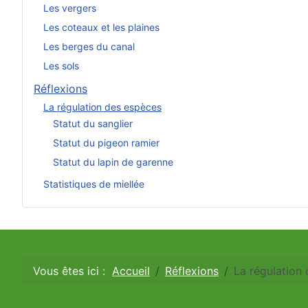
Les vergers
Les coteaux et les plaines
Les berges du canal
Les sols
Réflexions
La régulation des espèces
Statut du sanglier
Statut du pigeon ramier
Statut du lapin de garenne
Statistiques de miellée
Vous êtes ici :
Accueil
Réflexions
La régulation