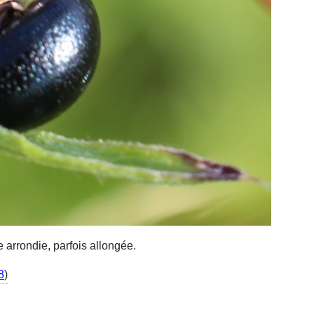
e arrondie, parfois allongée.
8
)