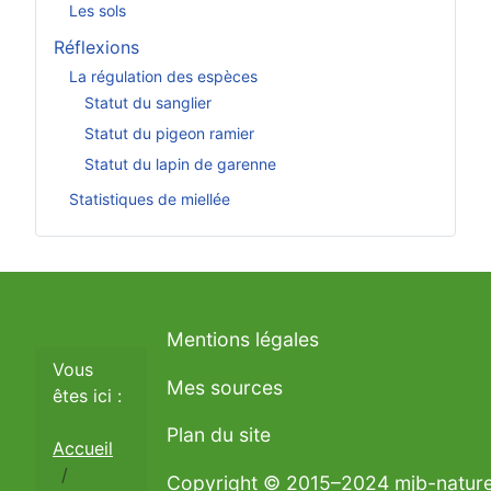
Les sols
Réflexions
La régulation des espèces
Statut du sanglier
Statut du pigeon ramier
Statut du lapin de garenne
Statistiques de miellée
Mentions légales
Vous
Mes sources
êtes ici :
Plan du site
Accueil
Copyright © 2015–2024 mjb-natur