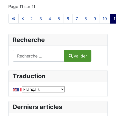
Page 11 sur 11
2
3
4
5
6
7
8
9
10
1
Recherche
Valider
Valider
Type 2 or more characters for results.
Traduction
Derniers articles