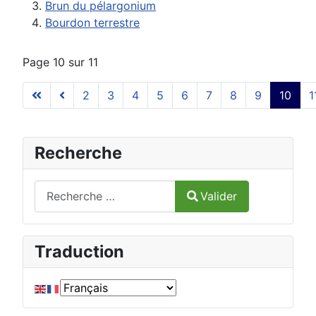
Brun du pélargonium
Bourdon terrestre
Page 10 sur 11
2
3
4
5
6
7
8
9
10
1
Recherche
Valider
Valider
Type 2 or more characters for results.
Traduction