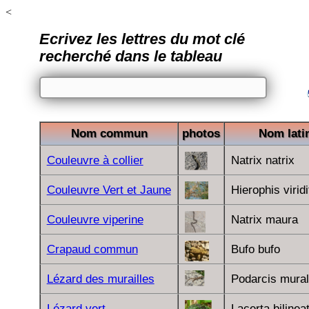
<
Ecrivez les lettres du mot clé
recherché dans le tableau
Nom commun
photos
Nom lati
Couleuvre à collier
Natrix natrix
Couleuvre Vert et Jaune
Hierophis virid
Couleuvre viperine
Natrix maura
Crapaud commun
Bufo bufo
Lézard des murailles
Podarcis mural
Lézard vert
Lacerta bilinea